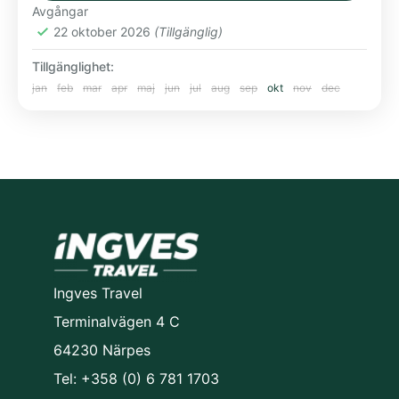
Avgångar
Europa
22 oktober 2026
(Tillgänglig)
Tillgänglighet:
jan
feb
mar
apr
maj
jun
jul
aug
sep
okt
nov
dec
Ingves Travel
Terminalvägen 4 C
64230 Närpes
Tel: +358 (0) 6 781 1703