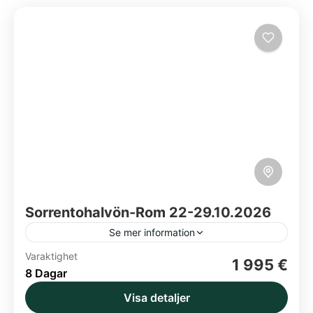
Sorrentohalvön-Rom 22-29.10.2026
Se mer information
Varaktighet
Amalfikusten
Capri
Pompeji
Rom
1 995 €
8 Dagar
Vico Equense
Visa detaljer
Garanterad avgång - boka senast torsdag 17.9!