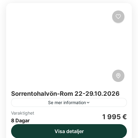
Sorrentohalvön-Rom 22-29.10.2026
Se mer information
Varaktighet
Amalfikusten
Capri
Pompeji
Rom
1 995 €
8 Dagar
Vico Equense
Visa detaljer
Garanterad avgång - boka senast torsdag 17.9!