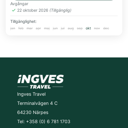
Avgångar
Europa
22 oktober 2026
(Tillgänglig)
Tillgänglighet:
jan
feb
mar
apr
maj
jun
jul
aug
sep
okt
nov
dec
Ingves Travel
Terminalvägen 4 C
64230 Närpes
Tel: +358 (0) 6 781 1703