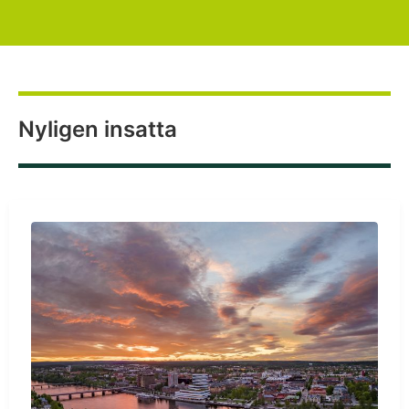
Högklassiga rundresor
Nyligen insatta
Resebyrå Ingves Travel erbjuder kvalitetsresor inom
Norden, till Baltikum, Europa och övriga världen
Suomenkieliset matkamme
.
Hitta din resa