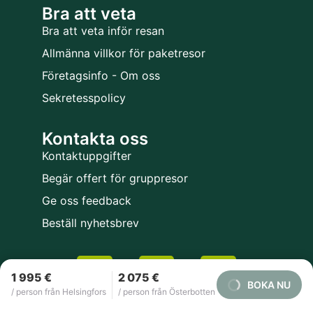
Bra att veta
Bra att veta inför resan
Allmänna villkor för paketresor
Företagsinfo - Om oss
Sekretesspolicy
Kontakta oss
Kontaktuppgifter
Begär offert för gruppresor
Ge oss feedback
Beställ nyhetsbrev
1 995 €
2 075 €
BOKA NU
/ person från Helsingfors
/ person från Österbotten