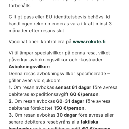
förbehålls.
Giltigt pass eller EU-identitetsbevis behövs! Id-
handlingen rekommenderas vara i kraft minst 3
månader efter resans slut.
Vaccinationer: kontrollera på
www.rokote.fi
Vi tillämpar specialvillkor på denna resa, vilket
påverkar avbokningsvillkor och -kostnader.
Avbokningsvillkor:
Denna resas avbokningsvillkor specificerade –
gäller även vid sjukdom:
1.
Om resan avbokas
senast 61 dagar
före avresa
debiteras expeditionsavgift
60 €/person
.
2.
Om resan avbokas
60-31 dagar
före avresa
debiteras förskottet
150 €/person.
3.
Om resan avbokas
30 dagar
före avresa eller
senare debiteras resebyråns alla
faktiska
kostnader
och expeditionsavgift
60 €/person.