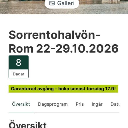
Galleri
Sorrentohalvön-
Rom 22-29.10.2026
8
Dagar
Garanterad avgång – boka senast torsdag 17.9!
Översikt
Dagsprogram
Pris
Ingår
Datum
Översikt