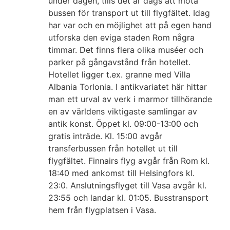
under dagen, tills det är dags att möta
bussen för transport ut till flygfältet. Idag
har var och en möjlighet att på egen hand
utforska den eviga staden Rom några
timmar. Det finns flera olika muséer och
parker på gångavstånd från hotellet.
Hotellet ligger t.ex. granne med Villa
Albania Torlonia. I antikvariatet här hittar
man ett urval av verk i marmor tillhörande
en av världens viktigaste samlingar av
antik konst. Öppet kl. 09:00-13:00 och
gratis inträde. Kl. 15:00 avgår
transferbussen från hotellet ut till
flygfältet. Finnairs flyg avgår från Rom kl.
18:40 med ankomst till Helsingfors kl.
23:0. Anslutningsflyget till Vasa avgår kl.
23:55 och landar kl. 01:05. Busstransport
hem från flygplatsen i Vasa.