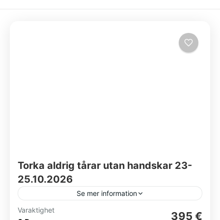
Torka aldrig tårar utan handskar 23-
25.10.2026
Se mer information
Varaktighet
Göta Lejon
Stockholm
395 €