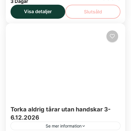
3 Dagar
Torka aldrig tårar utan handskar
Visa detaljer
Slutsåld
Fråga efter tilläggsplatser!
Norden
Torka aldrig tårar utan handskar 3-
6.12.2026
Se mer information