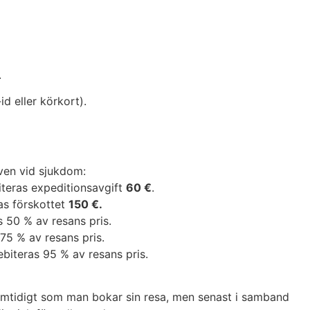
.
d eller körkort).
även vid sjukdom:
teras expeditionsavgift
60 €
.
as förskottet
150 €.
s 50 % av resans pris.
75 % av resans pris.
ebiteras 95 % av resans pris.
amtidigt som man bokar sin resa, men senast i samband