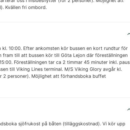
arterar oss i insideshytter (för 2 personer). Möjlighet att
). Kvällen fri ombord.
kl. 10:00. Efter ankomsten kör bussen en kort rundtur för
fram till att bussen kör till Göta Lejon där föreställningen
 15:00. Föreställningen tar ca 2 timmar 45 minuter inkl. paus
sen till Viking Lines terminal. M/S Viking Glory avgår kl.
ör 2 personer). Möjlighet att förhandsboka buffet
andsboka sjöfrukost på båten (tilläggskostnad). Vi kör upp