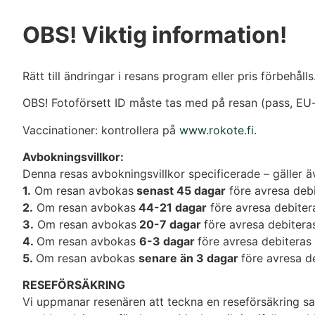
OBS! Viktig information!
Rätt till ändringar i resans program eller pris förbehålls
OBS! Fotoförsett ID måste tas med på resan (pass, EU-i
Vaccinationer: kontrollera på
www.rokote.fi
.
Avbokningsvillkor:
Denna resas avbokningsvillkor specificerade – gäller 
1.
Om resan avbokas
senast 45 dagar
före avresa debi
2.
Om resan avbokas
44-21 dagar
före avresa debiter
3.
Om resan avbokas
20-7 dagar
före avresa debitera
4.
Om resan avbokas
6-3 dagar
före avresa debiteras 
5.
Om resan avbokas
senare än 3 dagar
före avresa d
RESEFÖRSÄKRING
Vi uppmanar resenären att teckna en reseförsäkring s