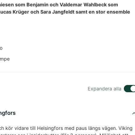
 Mathiesen som Benjamin och Valdemar Wahlbeck som
cas Krüger och Sara Jangfeldt samt en stor ensemble
bo
empe
Expandera alla
ngfors
h kör vidare till Helsingfors med paus längs vägen. Viking