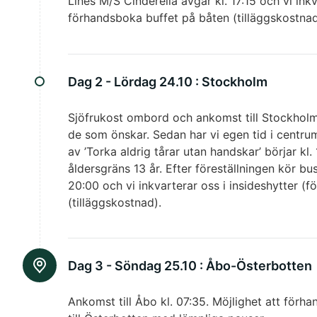
Lines M/S Cinderella avgår kl. 17:15 och vi inkv
förhandsboka buffet på båten (tilläggskostnad
Dag 2 - Lördag 24.10 :
Stockholm
Sjöfrukost ombord och ankomst till Stockholm 
de som önskar. Sedan har vi egen tid i centrum 
av ’Torka aldrig tårar utan handskar’ börjar kl.
åldersgräns 13 år. Efter föreställningen kör bus
20:00 och vi inkvarterar oss i insideshytter (f
(tilläggskostnad).
Dag 3 - Söndag 25.10 :
Åbo-Österbotten
Ankomst till Åbo kl. 07:35. Möjlighet att förh