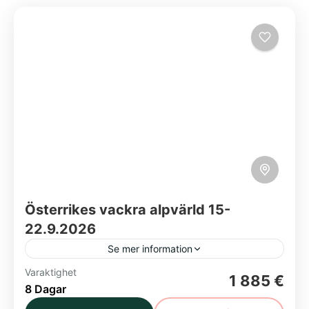
Österrikes vackra alpvärld 15-
22.9.2026
Se mer information
Varaktighet
Dorfgastein
Hallstadt
Hohenwerfen
1 885 €
8 Dagar
Kehlsteinhaus - Örnnästet
Königssee
Lido di Jesolo