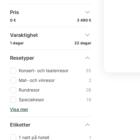
Pris
0 €
3 490 €
Varaktighet
1 dagar
22 dagar
Resetyper
Konsert- och teaterresor
35
Mat- och vinresor
2
Rundresor
28
Specialresor
19
Visa mer
Etiketter
1 natt på hotell
1