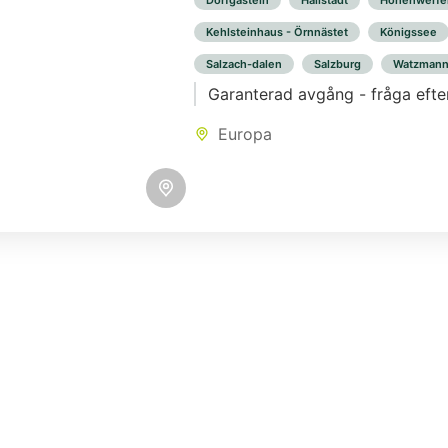
Dorfgastein
Hallstadt
Hohenwerfe
Kehlsteinhaus - Örnnästet
Königssee
Salzach-dalen
Salzburg
Watzman
Garanterad avgång - fråga efter 
Europa