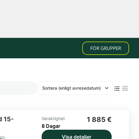
FÖR GRUPPER
Sortera
(enligt avresedatum)
d 15-
1 885 €
Varaktighet
8 Dagar
Visa detaljer