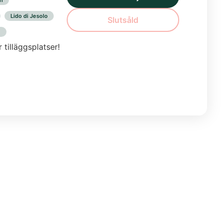
n
Lido di Jesolo
Slutsåld
n
tilläggsplatser!