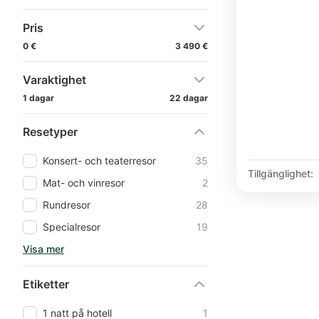
Pris
0 €
3 490 €
Varaktighet
1 dagar
22 dagar
Resetyper
Konsert- och teaterresor
35
Tillgänglighet:
Mat- och vinresor
2
Rundresor
28
Specialresor
19
Visa mer
Etiketter
1 natt på hotell
1