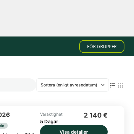
FÖR GRUPPER
Sortera
(enligt avresedatum)
2026
2 140 €
Varaktighet
5 Dagar
eln
Visa detaljer