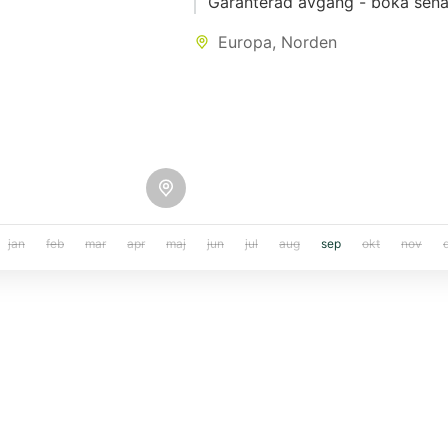
Garanterad avgång - boka senas
Europa
,
Norden
jan
feb
mar
apr
maj
jun
jul
aug
sep
okt
nov