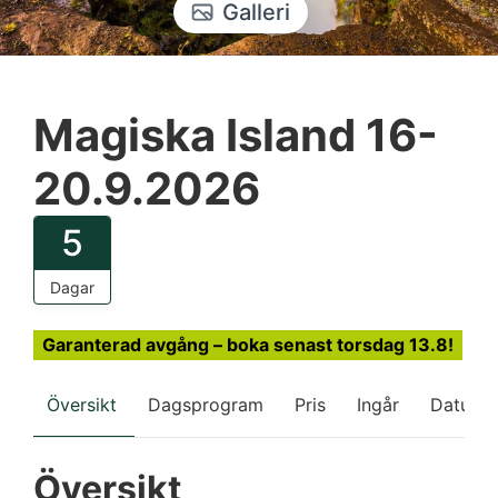
Galleri
Magiska Island 16-
20.9.2026
5
Dagar
Garanterad avgång – boka senast torsdag 13.8!
Översikt
Dagsprogram
Pris
Ingår
Datum
Översikt