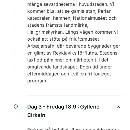
många sevärdheterna i huvudstaden. Vi
kommer bl.a. att se gamla stan, Perlan,
katedralen, hamnen, Nationalmuséet och
stadens främsta landmärke,
Hallgrimskyrkan. Längs vägen kommer vi
också att stöta på friluftsmuséet
Arbæjarsafn, där bevarade byggnader ger
en glimt av Reykjaviks förflutna. Stadens
laxflod påminner om närheten till det
omgivande landskapet. Egen tid under
eftermiddagen och kvällen fri för eget
program.
Dag 3 - Fredag 18.9 :
Gyllene
Cirkeln
Frukost på hotellet. Buss och guide möter