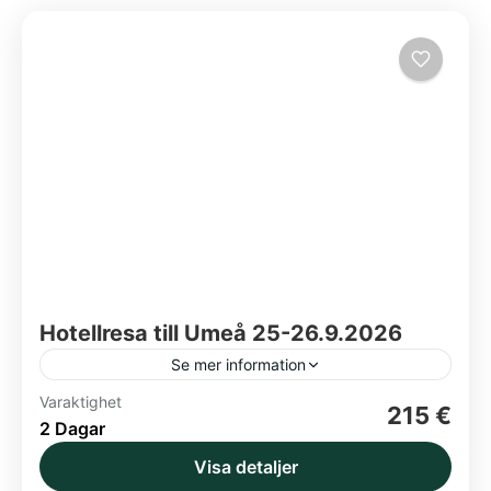
Hotellresa till Umeå 25-26.9.2026
Se mer information
Varaktighet
Elite Hotel Mimer
Shoppingtid
Umeå
215 €
2 Dagar
Boka senast 24.8!
Visa detaljer
Norden