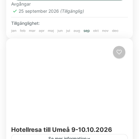
Avgångar
25 september 2026
(Tillgänglig)
Tillgänglighet:
jan
feb
mar
apr
maj
jun
jul
aug
sep
okt
nov
dec
Hotellresa till Umeå 9-10.10.2026
Se mer information