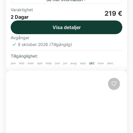
Varaktighet
Badbuskis
Elite Hotel Mimer
Shoppingtid
Umeå
219 €
2 Dagar
Vallarnas teater på turné
Visa detaljer
Norden
Avgångar
9 oktober 2026
(Tillgänglig)
Tillgänglighet:
jan
feb
mar
apr
maj
jun
jul
aug
sep
okt
nov
dec