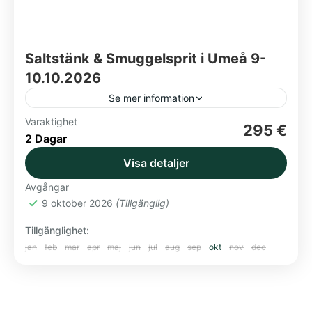
Saltstänk & Smuggelsprit i Umeå 9-
10.10.2026
Se mer information
Varaktighet
Badbuskis
Elite Hotel Mimer
Shoppingtid
Umeå
295 €
2 Dagar
Vallarnas teater på turné
Visa detaljer
Boka senast 9.8 - gäller teaterbiljetterna!
Avgångar
Norden
9 oktober 2026
(Tillgänglig)
Tillgänglighet:
jan
feb
mar
apr
maj
jun
jul
aug
sep
okt
nov
dec