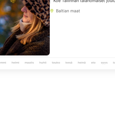
Koe Tallinnan taianomaiset joul
Baltian maat
ammi
helmi
maalis
huhti
touko
kesä
heinä
elo
syys
l