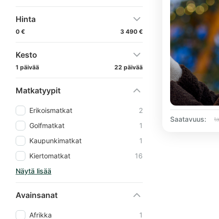
Hinta
0 €
3 490 €
Kesto
1 päivää
22 päivää
Matkatyypit
Erikoismatkat
2
Saatavuus:
t
Golfmatkat
1
Kaupunkimatkat
1
Kiertomatkat
16
Näytä lisää
Avainsanat
Afrikka
1