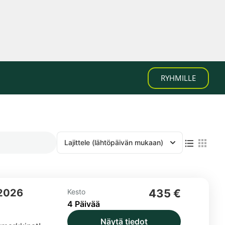
RYHMILLE
Lajittele
(lähtöpäivän mukaan)
.2026
435 €
Kesto
4 Päivää
Näytä tiedot