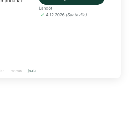
umarkkinat!
Lähdöt
4.12.2026
(Saatavilla)
oka
marras
joulu