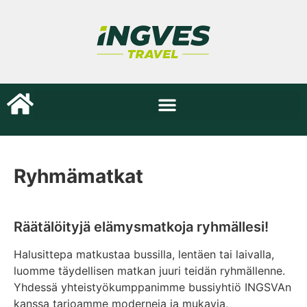
Ryhmämatkat
Räätälöityjä elämysmatkoja ryhmällesi!
Halusittepa matkustaa bussilla, lentäen tai laivalla,
luomme täydellisen matkan juuri teidän ryhmällenne.
Yhdessä yhteistyökumppanimme bussiyhtiö INGSVAn
kanssa tarjoamme moderneja ja mukavia,