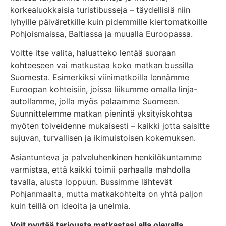
korkealuokkaisia turistibusseja – täydellisiä niin
lyhyille päiväretkille kuin pidemmille kiertomatkoille
Pohjoismaissa, Baltiassa ja muualla Euroopassa.
Voitte itse valita, haluatteko lentää suoraan
kohteeseen vai matkustaa koko matkan bussilla
Suomesta. Esimerkiksi viinimatkoilla lennämme
Euroopan kohteisiin, joissa liikumme omalla linja-
autollamme, jolla myös palaamme Suomeen.
Suunnittelemme matkan pienintä yksityiskohtaa
myöten toiveidenne mukaisesti – kaikki jotta saisitte
sujuvan, turvallisen ja ikimuistoisen kokemuksen.
Asiantunteva ja palveluhenkinen henkilökuntamme
varmistaa, että kaikki toimii parhaalla mahdolla
tavalla, alusta loppuun. Bussimme lähtevät
Pohjanmaalta, mutta matkakohteita on yhtä paljon
kuin teillä on ideoita ja unelmia.
Voit pyytää tarjousta matkastasi alla olevalla