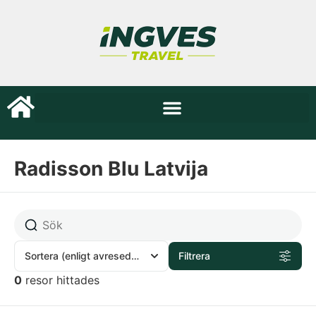
Radisson Blu Latvija
Sortera
(enligt avresedatum)
Filtrera
0
resor hittades