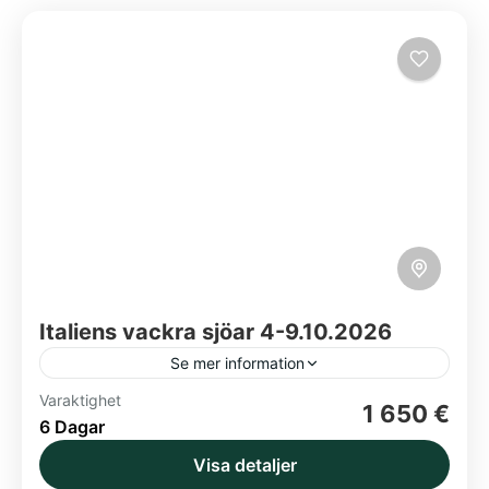
Italiens vackra sjöar 4-9.10.2026
Se mer information
Varaktighet
Borromeiska öarna
Gattinara
Isola Bella
1 650 €
6 Dagar
Isola dei Pescatori
Lago d'Orta
Lago Maggiore
Visa detaljer
Lugano