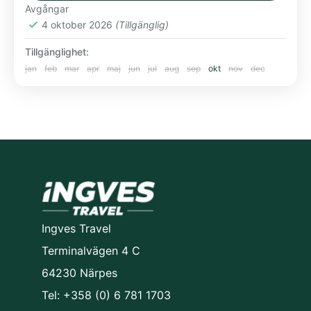
Avgångar
Garanterad avgång - 1 platser kvar (endast flyg
4 oktober 2026
(Tillgänglig)
från Helsingfors, 1 enkelrum). Boka senast
tisdag 1.9!
Tillgänglighet:
jan
feb
mar
apr
maj
jun
jul
aug
sep
okt
nov
dec
Europa
Ingves Travel
Terminalvägen 4 C
64230 Närpes
Tel: +358 (0) 6 781 1703