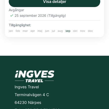
Visa detaljer
Norden
Avgångar
25 september 2026
(Tillgänglig)
Tillgänglighet:
jan
feb
mar
apr
maj
jun
jul
aug
sep
okt
nov
dec
Ingves Travel
Terminalvägen 4 C
64230 Närpes