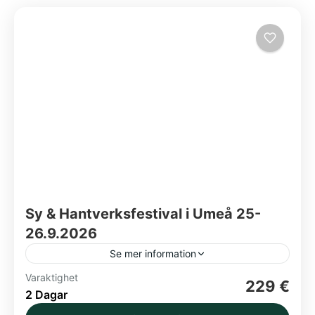
Sy & Hantverksfestival i Umeå 25-
26.9.2026
Se mer information
Varaktighet
Inspiration
Shoppingtid
Umeå
Workshops
229 €
2 Dagar
Boka senast 24.8!