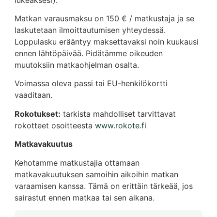
Matkan varausmaksu on 150 € / matkustaja ja se
laskutetaan ilmoittautumisen yhteydessä.
Loppulasku erääntyy maksettavaksi noin kuukausi
ennen lähtöpäivää. Pidätämme oikeuden
muutoksiin matkaohjelman osalta.
Voimassa oleva passi tai EU-henkilökortti
vaaditaan.
Rokotukset:
tarkista mahdolliset tarvittavat
rokotteet osoitteesta
www.rokote.fi
Matkavakuutus
Kehotamme matkustajia ottamaan
matkavakuutuksen samoihin aikoihin matkan
varaamisen kanssa. Tämä on erittäin tärkeää, jos
sairastut ennen matkaa tai sen aikana.