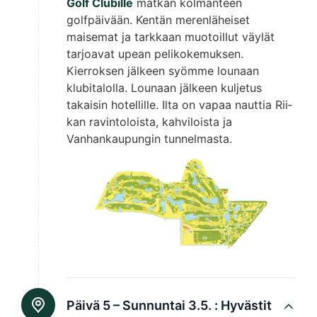
Golf Clubille
matkan kolmanteen
golfpäivään. Kentän merenläheiset
maisemat ja tarkkaan muotoillut väylät
tarjoavat upean pelikokemuksen.
Kierroksen jälkeen syömme lounaan
klubitalolla. Lounaan jälkeen kuljetus
takaisin hotellille. Ilta on vapaa nauttia Rii­
kan ravintoloista, kahviloista ja
Vanhankaupungin tunnelmasta.
Päivä 5 – Sunnuntai 3.5. :
Hyvästit