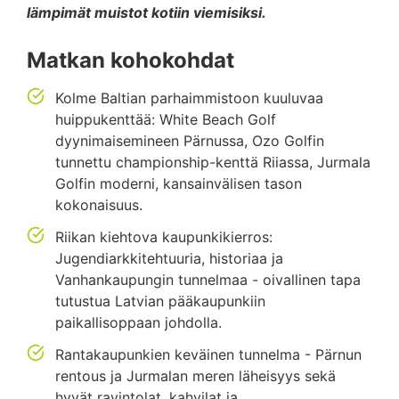
lämpimät muistot kotiin viemisiksi.
Matkan kohokohdat
Kolme Baltian parhaimmistoon kuuluvaa
huippukenttää: White Beach Golf
dyynimaisemineen Pärnussa, Ozo Golfin
tunnettu championship-kenttä Riiassa, Jurmala
Golfin moderni, kansainvälisen tason
kokonaisuus.
Riikan kiehtova kaupunkikierros:
Jugendiarkkitehtuuria, historiaa ja
Vanhankaupungin tunnelmaa - oivallinen tapa
tutustua Latvian pääkaupunkiin
paikallisoppaan johdolla.
Rantakaupunkien keväinen tunnelma - Pärnun
rentous ja Jurmalan meren läheisyys sekä
hyvät ravintolat, kahvilat ja