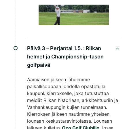
Päivä 3 – Perjantai 1.5. :
Riikan
helmet ja Championship-tason
golfpäivä
Aamiaisen jälkeen lähdemme
paikallisoppaan johdolla opastetulla
kaupunkikierrokselle, joka tutustuttaa
meidät Rii­kan historiaan, arkkitehtuuriin ja
Vanhankaupungin kujien tunnelmaan.
Kierroksen jälkeen nautimme yhteisen
lounaan keskustaravintolassa. Lounaan
jälkeen kuljetus
Ozo Golf Clubille
,
jossa