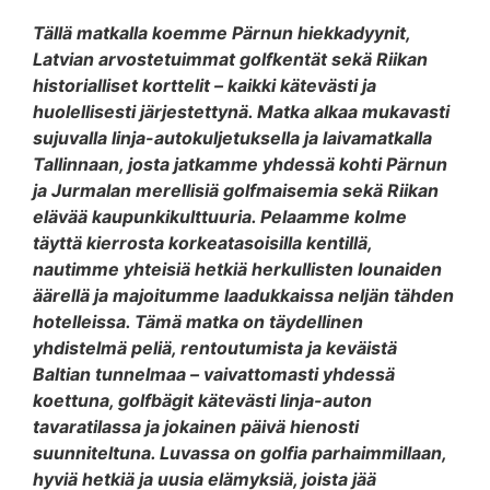
Tällä matkalla koemme Pärnun hiekkadyynit,
Latvian arvostetuimmat golfkentät sekä Rii­kan
historialliset korttelit – kaikki kätevästi ja
huolellisesti järjestettynä. Matka alkaa mukavasti
sujuvalla linja-autokuljetuksella ja laivamatkalla
Tallinnaan, josta jatkamme yhdessä kohti Pärnun
ja Jurmalan merellisiä golfmaisemia sekä Rii­kan
elävää kaupunkikulttuuria. Pelaamme kolme
täyttä kierrosta korkeatasoisilla kentillä,
nautimme yhteisiä hetkiä herkullisten lounaiden
äärellä ja majoitumme laadukkaissa neljän tähden
hotelleissa. Tämä matka on täydellinen
yhdistelmä peliä, rentoutumista ja keväistä
Baltian tunnelmaa – vaivattomasti yhdessä
koettuna, golfbägit kätevästi linja-auton
tavaratilassa ja jokainen päivä hienosti
suunniteltuna. Luvassa on golfia parhaimmillaan,
hyviä hetkiä ja uusia elämyksiä, joista jää