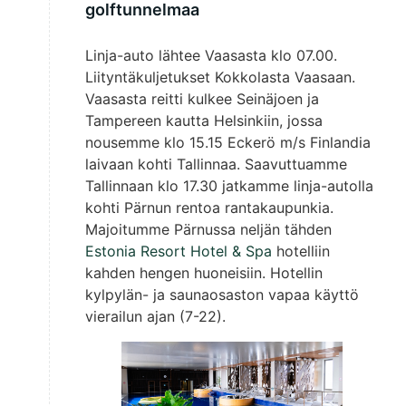
golftunnelmaa
Linja-auto lähtee Vaasasta klo 07.00.
Liityntäkuljetukset Kokkolasta Vaasaan.
Vaasasta reitti kulkee Seinäjoen ja
Tampereen kautta Helsinkiin, jossa
nousemme klo 15.15 Eckerö m/s Finlandia
laivaan kohti Tallinnaa. Saavuttuamme
Tallinnaan klo 17.30 jatkamme linja-autolla
kohti Pärnun rentoa rantakaupunkia.
Majoitumme Pärnussa neljän tähden
Estonia Resort Hotel & Spa
hotelliin
kahden hengen huoneisiin. Hotellin
kylpylän- ja saunaosaston vapaa käyttö
vierailun ajan (7-22).