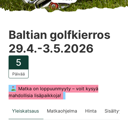
Baltian golfkierros
29.4.-3.5.2026
5
Päivää
Matka on loppuunmyyty – voit kysyä
mahdollisia lisäpaikkoja!
Yleiskatsaus
Matkaohjelma
Hinta
Sisältyy