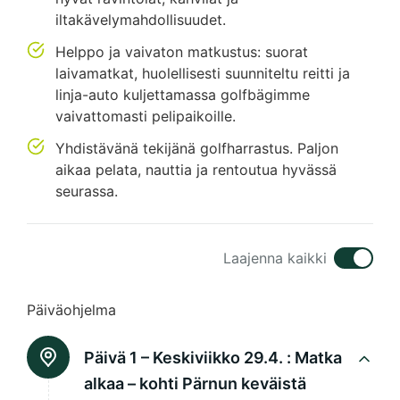
iltakävelymahdollisuudet.
Helppo ja vaivaton matkustus: suorat
laivamatkat, huolellisesti suunniteltu reitti ja
linja-auto kuljettamassa golfbägimme
vaivattomasti pelipaikoille.
Yhdistävänä tekijänä golfharrastus. Paljon
aikaa pelata, nauttia ja rentoutua hyvässä
seurassa.
Laajenna kaikki
Päiväohjelma
Päivä 1 – Keskiviikko 29.4. :
Matka
alkaa – kohti Pärnun keväistä