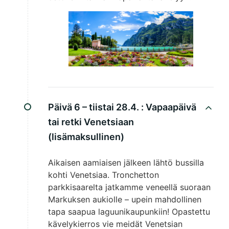
Päivä 6 – tiistai 28.4. :
Vapaapäivä
tai retki Venetsiaan
(lisämaksullinen)
Aikaisen aamiaisen jälkeen lähtö bussilla
kohti Venetsiaa. Tronchetton
parkkisaarelta jatkamme veneellä suoraan
Markuksen aukiolle – upein mahdollinen
tapa saapua laguunikaupunkiin! Opastettu
kävelykierros vie meidät Venetsian