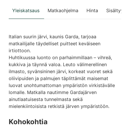
Yleiskatsaus
Matkaohjelma
Hinta
Sisältyy
Italian suurin järvi, kaunis Garda, tarjoaa
matkailijalle täydelliset puitteet keväiseen
irtiottoon.
Huhtikuussa luonto on parhaimmillaan – vihreä,
kukkiva ja täynnä valoa. Leuto välimerellinen
ilmasto, syvänsininen järvi, korkeat vuoret sekä
oliivipuiden ja palmujen täplittämät maisemat
luovat unohtumattoman ympäristön virkistävälle
lomalle. Matkalla nautimme Gardajärven
ainutlaatuisesta tunnelmasta sekä
mielenkiintoisista retkistä järven ympäristöön.
Kohokohtia