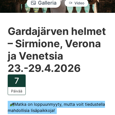
Galleria
Video
Gardajärven helmet
– Sirmione, Verona
ja Venetsia
23.-29.4.2026
7
Päivää
Matka on loppuunmyyty, mutta voit tiedustella
mahdollisia lisäpaikkoja!