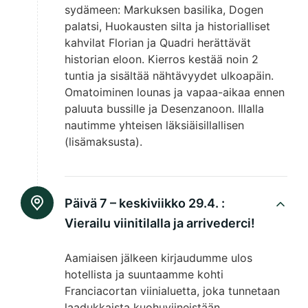
sydämeen: Markuksen basilika, Dogen
palatsi, Huokausten silta ja historialliset
kahvilat Florian ja Quadri herättävät
historian eloon. Kierros kestää noin 2
tuntia ja sisältää nähtävyydet ulkoapäin.
Omatoiminen lounas ja vapaa-aikaa ennen
paluuta bussille ja Desenzanoon. Illalla
nautimme yhteisen läksiäisillallisen
(lisämaksusta).
Päivä 7 – keskiviikko 29.4. :
Vierailu viinitilalla ja arrivederci!
Aamiaisen jälkeen kirjaudumme ulos
hotellista ja suuntaamme kohti
Franciacortan viinialuetta, joka tunnetaan
laadukkaista kuohuviineistään.