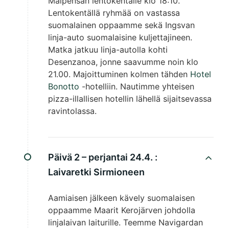
Malpensan lentokentälle klo 18:10.
Lentokentällä ryhmää on vastassa
suomalainen oppaamme sekä Ingsvan
linja-auto suomalaisine kuljettajineen.
Matka jatkuu linja-autolla kohti
Desenzanoa, jonne saavumme noin klo
21.00. Majoittuminen kolmen tähden
Hotel
Bonotto
-hotelliin. Nautimme yhteisen
pizza-illallisen hotellin lähellä sijaitsevassa
ravintolassa.
Päivä 2 – perjantai 24.4. :
Laivaretki Sirmioneen
Aamiaisen jälkeen kävely suomalaisen
oppaamme Maarit Kerojärven johdolla
linjalaivan laiturille. Teemme Navigardan