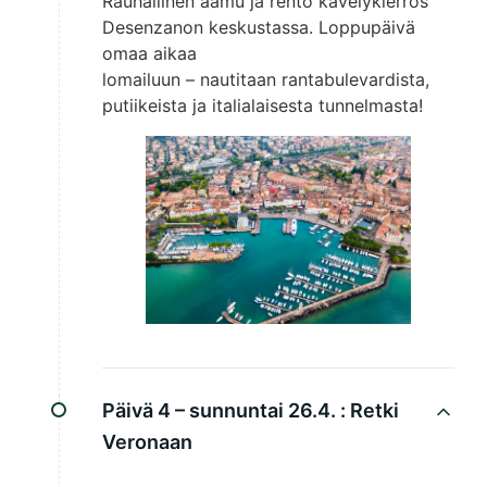
Rauhallinen aamu ja rento kävelykierros
Desenzanon keskustassa. Loppupäivä
omaa aikaa
lomailuun – nautitaan rantabulevardista,
putiikeista ja italialaisesta tunnelmasta!
Päivä 4 – sunnuntai 26.4. :
Retki
Veronaan