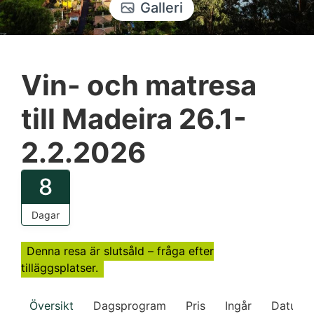
Galleri
Vin- och matresa
till Madeira 26.1-
2.2.2026
8
Dagar
Denna resa är slutsåld – fråga efter
tilläggsplatser.
Översikt
Dagsprogram
Pris
Ingår
Datum