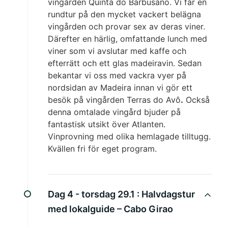
vingården Quinta do Barbusano. Vi får en
rundtur på den mycket vackert belägna
vingården och provar sex av deras viner.
Därefter en härlig, omfattande lunch med
viner som vi avslutar med kaffe och
efterrätt och ett glas madeiravin. Sedan
bekantar vi oss med vackra vyer på
nordsidan av Madeira innan vi gör ett
besök på vingården Terras do Avô
.
Också
denna omtalade vingård bjuder på
fantastisk utsikt över Atlanten.
Vinprovning med olika hemlagade tilltugg.
Kvällen fri för eget program.
Dag 4 - torsdag 29.1 :
Halvdagstur
med lokalguide – Cabo Girao