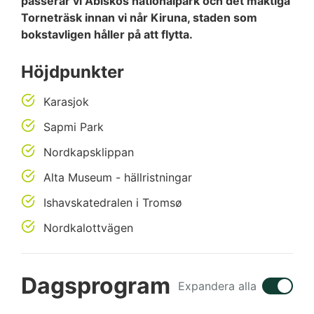
passerar vi Abiskos nationalpark och det mäktiga
Torneträsk innan vi når Kiruna, staden som
bokstavligen håller på att flytta.
Höjdpunkter
Karasjok
Sapmi Park
Nordkapsklippan
Alta Museum - hällristningar
Ishavskatedralen i Tromsø
Nordkalottvägen
Dagsprogram
Expandera alla