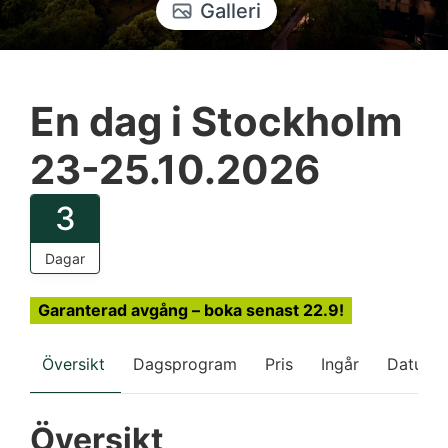
Galleri
En dag i Stockholm
23-25.10.2026
3
Dagar
Garanterad avgång – boka senast 22.9!
Översikt
Dagsprogram
Pris
Ingår
Datum
Översikt