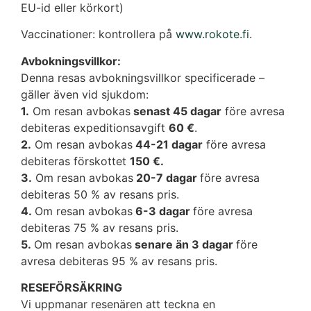
EU-id eller körkort)
Vaccinationer: kontrollera på
www.rokote.fi
.
Avbokningsvillkor:
Denna resas avbokningsvillkor specificerade –
gäller även vid sjukdom:
1.
Om resan avbokas
senast 45 dagar
före avresa
debiteras expeditionsavgift
60 €
.
2.
Om resan avbokas
44-21 dagar
före avresa
debiteras förskottet
150 €.
3.
Om resan avbokas
20-7 dagar
före avresa
debiteras 50 % av resans pris.
4.
Om resan avbokas
6-3 dagar
före avresa
debiteras 75 % av resans pris.
5.
Om resan avbokas
senare än 3 dagar
före
avresa debiteras 95 % av resans pris.
RESEFÖRSÄKRING
Vi uppmanar resenären att teckna en