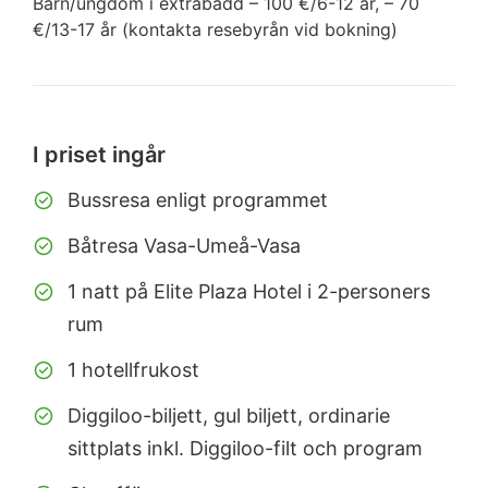
Barn/ungdom i extrabädd – 100 €/6-12 år, – 70
€/13-17 år (kontakta resebyrån vid bokning)
I priset ingår
Bussresa enligt programmet
Båtresa Vasa-Umeå-Vasa
1 natt på Elite Plaza Hotel i 2-personers
rum
1 hotellfrukost
Diggiloo-biljett, gul biljett, ordinarie
sittplats inkl. Diggiloo-filt och program