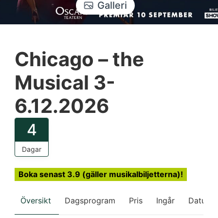
Galleri
Chicago – the
Musical 3-
6.12.2026
4
Dagar
Boka senast 3.9 (gäller musikalbiljetterna)!
Översikt
Dagsprogram
Pris
Ingår
Datum