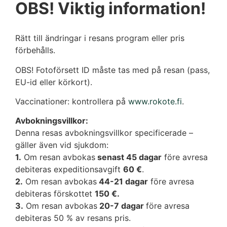
OBS! Viktig information!
Rätt till ändringar i resans program eller pris
förbehålls.
OBS! Fotoförsett ID måste tas med på resan (pass,
EU-id eller körkort).
Vaccinationer: kontrollera på
www.rokote.fi
.
Avbokningsvillkor:
Denna resas avbokningsvillkor specificerade –
gäller även vid sjukdom:
1.
Om resan avbokas
senast 45 dagar
före avresa
debiteras expeditionsavgift
60 €
.
2.
Om resan avbokas
44-21 dagar
före avresa
debiteras förskottet
150 €.
3.
Om resan avbokas
20-7 dagar
före avresa
debiteras 50 % av resans pris.