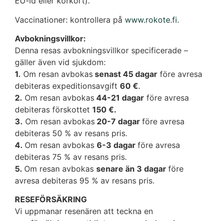
EU-id eller körkort).
Vaccinationer: kontrollera på
www.rokote.fi
.
Avbokningsvillkor:
Denna resas avbokningsvillkor specificerade –
gäller även vid sjukdom:
1.
Om resan avbokas
senast 45 dagar
före avresa
debiteras expeditionsavgift
60 €
.
2.
Om resan avbokas
44-21 dagar
före avresa
debiteras förskottet
150 €.
3.
Om resan avbokas
20-7 dagar
före avresa
debiteras 50 % av resans pris.
4.
Om resan avbokas
6-3 dagar
före avresa
debiteras 75 % av resans pris.
5.
Om resan avbokas
senare än 3 dagar
före
avresa debiteras 95 % av resans pris.
RESEFÖRSÄKRING
Vi uppmanar resenären att teckna en