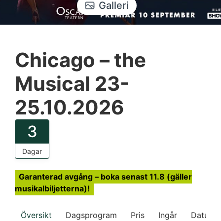
Galleri
Chicago – the
Musical 23-
25.10.2026
3
Dagar
Garanterad avgång – boka senast 11.8 (gäller
musikalbiljetterna)!
Översikt
Dagsprogram
Pris
Ingår
Datum