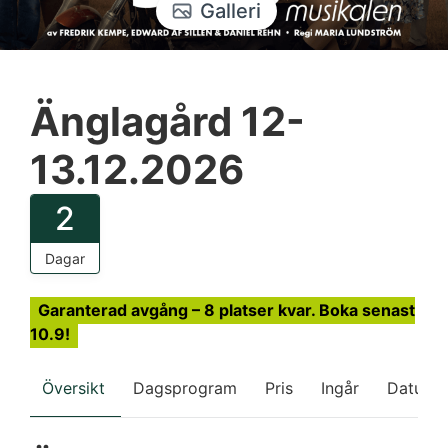
Galleri
Änglagård 12-
13.12.2026
2
Dagar
Garanterad avgång – 8 platser kvar. Boka senast
10.9!
Översikt
Dagsprogram
Pris
Ingår
Datum