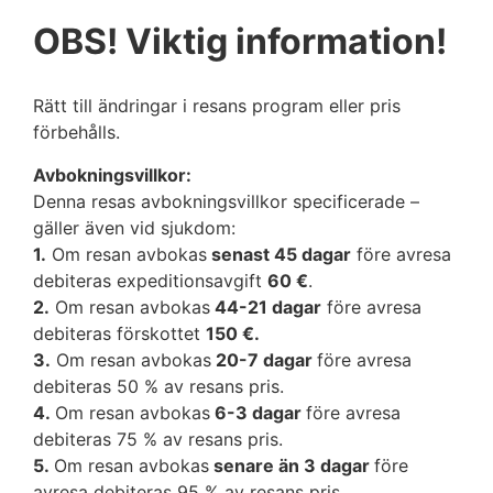
OBS! Viktig information!
Rätt till ändringar i resans program eller pris
förbehålls.
Avbokningsvillkor:
Denna resas avbokningsvillkor specificerade –
gäller även vid sjukdom:
1.
Om resan avbokas
senast 45 dagar
före avresa
debiteras expeditionsavgift
60 €
.
2.
Om resan avbokas
44-21 dagar
före avresa
debiteras förskottet
150 €.
3.
Om resan avbokas
20-7 dagar
före avresa
debiteras 50 % av resans pris.
4.
Om resan avbokas
6-3 dagar
före avresa
debiteras 75 % av resans pris.
5.
Om resan avbokas
senare än 3 dagar
före
avresa debiteras 95 % av resans pris.