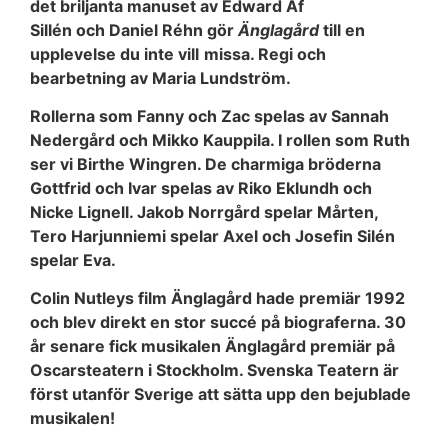
det briljanta manuset av Edward Af
Sillén och Daniel Réhn gör
Änglagård
till en
upplevelse du inte vill
missa. Regi och
bearbetning av Maria Lundström.
Rollerna som Fanny och Zac spelas av Sannah
Nedergård och Mikko Kauppila. I rollen som Ruth
ser vi Birthe Wingren. De charmiga bröderna
Gottfrid och Ivar spelas av Riko Eklundh och
Nicke Lignell. Jakob Norrgård spelar Mårten,
Tero Harjunniemi spelar Axel och Josefin Silén
spelar Eva.
Colin Nutleys film Änglagård hade premiär 1992
och blev direkt en stor succé på biograferna. 30
år senare fick musikalen Änglagård premiär på
Oscarsteatern i Stockholm. Svenska Teatern är
först utanför Sverige att sätta upp den bejublade
musikalen!