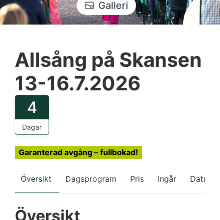
Galleri
Allsång på Skansen
13-16.7.2026
4
Dagar
Garanterad avgång – fullbokad!
Översikt
Dagsprogram
Pris
Ingår
Datum
Översikt