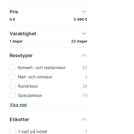
Pris
0 €
3 490 €
Varaktighet
1 dagar
22 dagar
Resetyper
Konsert- och teaterresor
35
Mat- och vinresor
2
Rundresor
28
Specialresor
19
Visa mer
Etiketter
1 natt på hotell
1