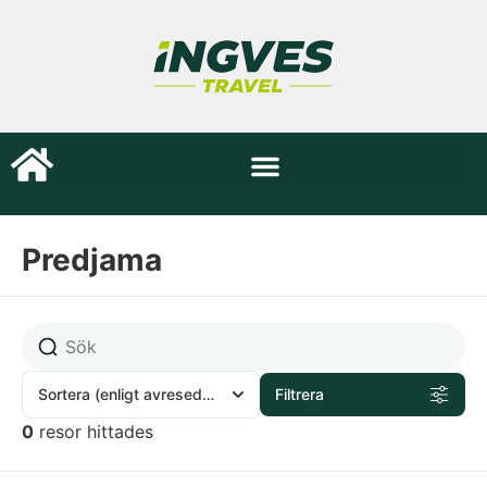
Predjama
Sortera
(enligt avresedatum)
Filtrera
0
resor hittades