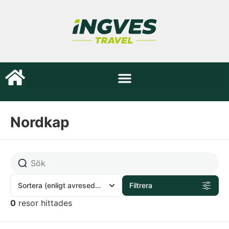
Nordkap
Sortera
(enligt avresedatum)
Filtrera
0
resor hittades