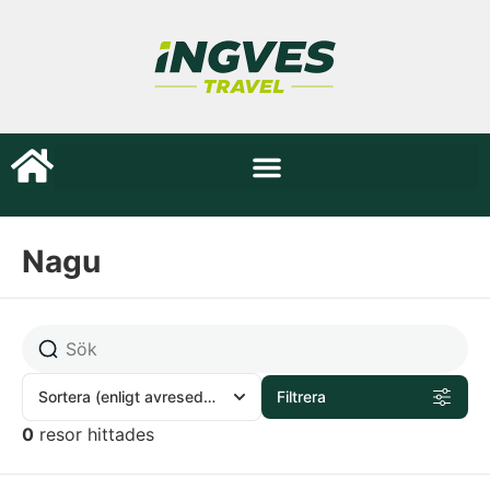
Nagu
Sortera
(enligt avresedatum)
Filtrera
0
resor hittades