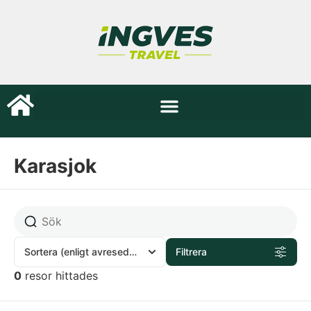
Karasjok
Sortera
(enligt avresedatum)
Filtrera
0
resor hittades