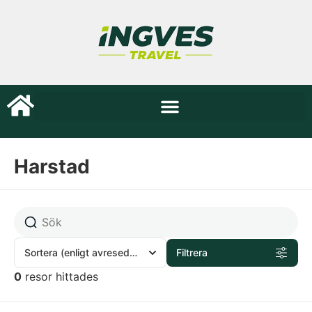
Harstad
Sortera
(enligt avresedatum)
Filtrera
0
resor hittades