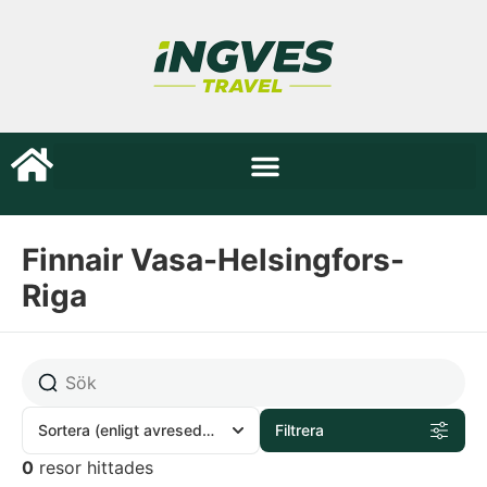
Finnair Vasa-Helsingfors-
Riga
Sortera
(enligt avresedatum)
Filtrera
0
resor hittades